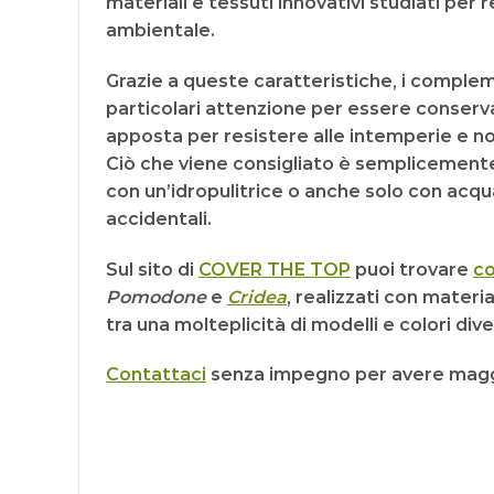
materiali e tessuti innovativi
studiati per
r
ambientale.
Grazie a queste caratteristiche, i complem
particolari attenzione per essere
conserv
apposta per
resistere alle intemperie
e
no
Ciò che viene consigliato è semplicement
con un’idropulitrice o anche solo con
acqu
accidentali.
Sul sito di
COVER THE TOP
puoi trovare
co
Pomodone
e
Cridea
, realizzati con materia
tra una molteplicità di
modelli e colori
dive
Contattaci
senza impegno per avere maggi