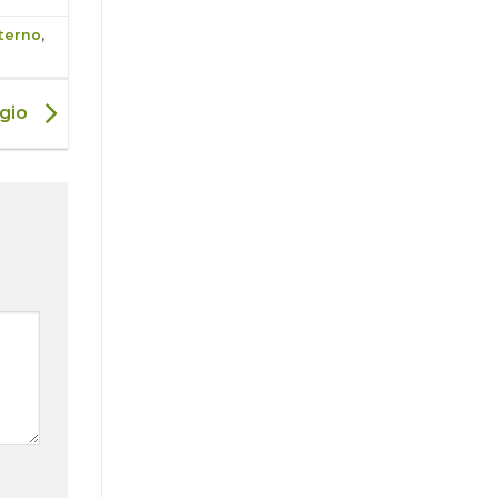
terno
,
ggio