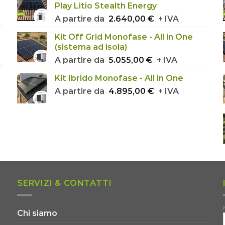
Play Litio Stealth Energy
A partire da
2.640,00
€
+ IVA
Kit Off Grid Monofase - All in One
(sistema ad isola)
A partire da
5.055,00
€
+ IVA
Kit Ibrido Monofase - All in One
A partire da
4.895,00
€
+ IVA
SERVIZI & CONTATTI
Chi siamo