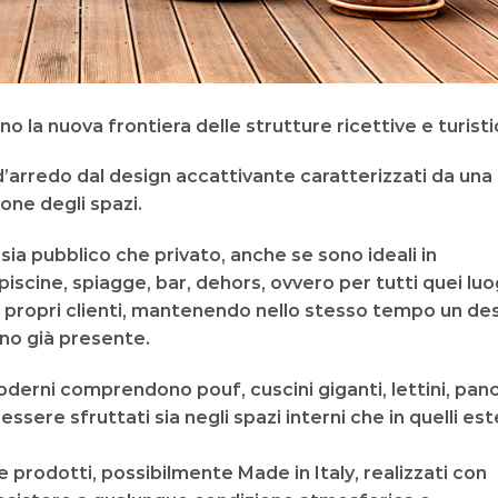
no la nuova frontiera delle
strutture ricettive e turist
d’arredo dal
design accattivante
caratterizzati da una
ione
degli spazi.
 sia pubblico che privato, anche se sono
ideali
in
scine, spiagge, bar, dehors, ovvero per tutti quei luo
 propri clienti, mantenendo nello stesso tempo un de
rno già presente.
oderni
comprendono pouf, cuscini giganti, lettini, pan
essere sfruttati sia negli
spazi interni
che in quelli
est
e prodotti, possibilmente
Made in Italy
, realizzati con