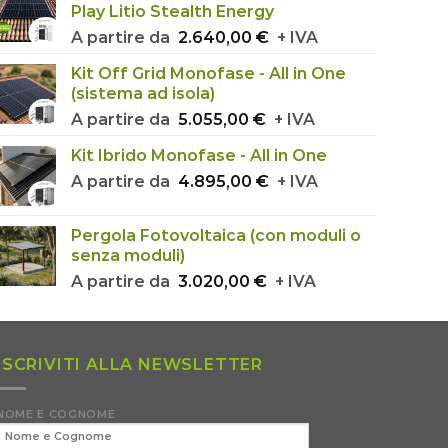
Play Litio Stealth Energy
A partire da
2.640,00
€
+ IVA
Kit Off Grid Monofase - All in One
(sistema ad isola)
A partire da
5.055,00
€
+ IVA
Kit Ibrido Monofase - All in One
A partire da
4.895,00
€
+ IVA
Pergola Fotovoltaica (con moduli o
senza moduli)
A partire da
3.020,00
€
+ IVA
ISCRIVITI ALLA NEWSLETTER
NOME E COGNOME