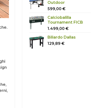
Outdoor
599,00
€
Calciobalilla
Tournament FICB
iche
.
1.499,00
€
Biliardo Dallas
129,89
€
ghi
sign
che,
erni
,