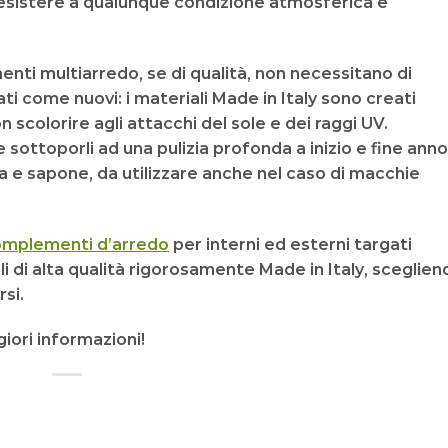
esistere
a qualunque condizione atmosferica e
enti multiarredo, se di qualità, non necessitano di
ati come nuovi
: i materiali Made in Italy sono creati
n scolorire agli attacchi del sole
e dei raggi UV.
e sottoporli ad una
pulizia profonda
a inizio e fine anno
a e sapone
, da utilizzare anche nel caso di
macchie
mplementi d’arredo
per interni ed esterni targati
li di
alta qualità
rigorosamente
Made in Italy
, sceglien
rsi.
ori informazioni!